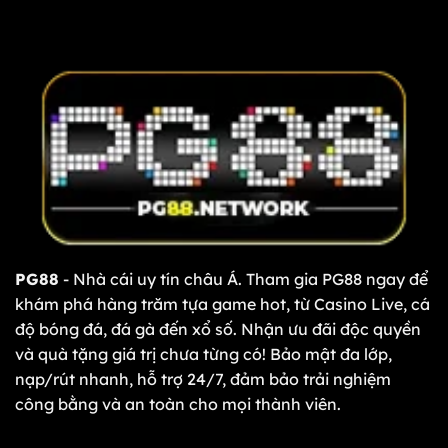
PG88
- Nhà cái uy tín châu Á. Tham gia PG88 ngay để
khám phá hàng trăm tựa game hot, từ Casino Live, cá
độ bóng đá, đá gà đến xổ số. Nhận ưu đãi độc quyền
và quà tặng giá trị chưa từng có! Bảo mật đa lớp,
nạp/rút nhanh, hỗ trợ 24/7, đảm bảo trải nghiệm
công bằng và an toàn cho mọi thành viên.