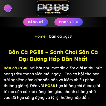
Bỏ
qua
nội
dung
ĐĂNG KÝ
CODE +88K
Home
»
bắn cá pg88
Bắn Cá PG88 – Sảnh Chơi Săn Cá
Đại Dương Hấp Dẫn Nhất
Bắn cá PG88
nổi bật như một địa điểm giải trí thu hút
hàng triệu thành viên mỗi ngày,… Tạo cơ hội cho bạn
trải nghiệm cảm giác săn bắn và kiếm nhiều phần
thưởng giá trị. Đến với
PG88
bạn không chỉ được giải
trí mà còn có khả năng làm giàu nhanh chóng nhờ
vào đồ họa sống động và tỷ lệ thưởng hấp dẫn.