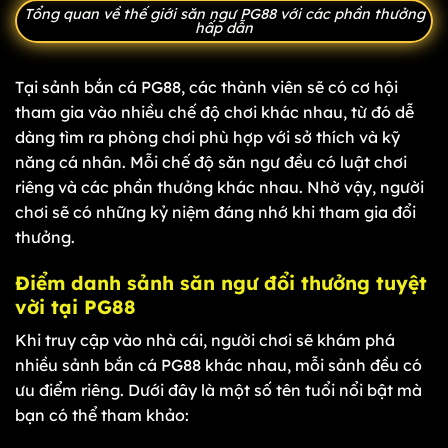
Tổng quan về thế giới săn ngư PG88 với các phần thưởng
hấp dẫn
Tại sảnh bắn cá PG88, các thành viên sẽ có cơ hội
tham gia vào nhiều chế độ chơi khác nhau, từ đó dễ
dàng tìm ra phòng chơi phù hợp với sở thích và kỹ
năng cá nhân. Mỗi chế độ săn ngư đều có luật chơi
riêng và các phần thưởng khác nhau. Nhờ vậy, người
chơi sẽ có những kỷ niệm đáng nhớ khi tham gia đổi
thưởng.
Điểm danh sảnh săn ngư đổi thưởng tuyệt
vời tại PG88
Khi truy cập vào nhà cái, người chơi sẽ khám phá
nhiều sảnh bắn cá PG88 khác nhau, mỗi sảnh đều có
ưu điểm riêng. Dưới đây là một số tên tuổi nổi bật mà
bạn có thể tham khảo: