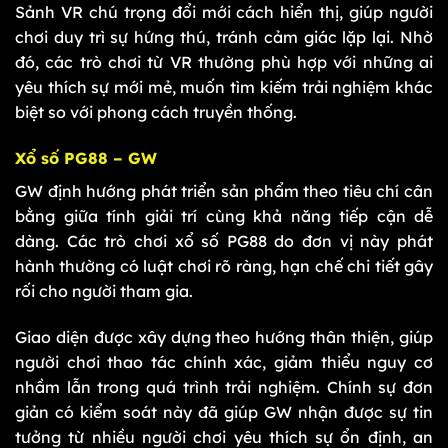
Sảnh VR chú trọng đổi mới cách hiển thị, giúp người
chơi duy trì sự hứng thú, tránh cảm giác lặp lại. Nhờ
đó, các trò chơi từ VR thường phù hợp với những ai
yêu thích sự mới mẻ, muốn tìm kiếm trải nghiệm khác
biệt so với phong cách truyền thống.
Xổ số PG88 – GW
GW định hướng phát triển sản phẩm theo tiêu chí cân
bằng giữa tính giải trí cùng khả năng tiếp cận dễ
dàng. Các trò chơi xổ số PG88 do đơn vị này phát
hành thường có luật chơi rõ ràng, hạn chế chi tiết gây
rối cho người tham gia.
Giao diện được xây dựng theo hướng thân thiện, giúp
người chơi thao tác chính xác, giảm thiểu nguy cơ
nhầm lẫn trong quá trình trải nghiệm. Chính sự đơn
giản có kiểm soát này đã giúp GW nhận được sự tin
tưởng từ nhiều người chơi yêu thích sự ổn định, an