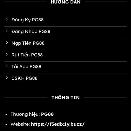
HƯỚNG DẪN
Đăng Ký PG88
Đăng Nhập PG88
Nạp Tiền PG88
Rút Tiền PG88
Tải App PG88
CSKH PG88
THÔNG TIN
Thương hiệu:
PG88
Website:
https://f3edlx1y.buzz/