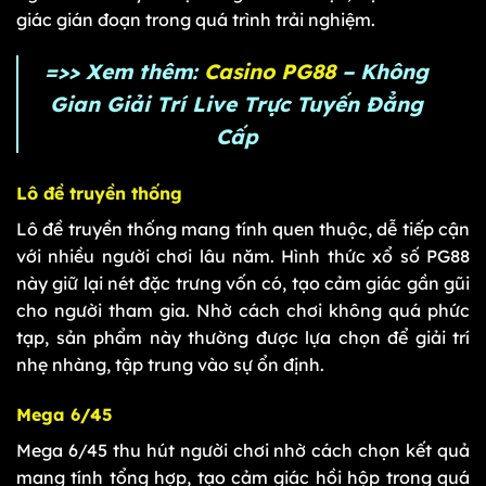
giác gián đoạn trong quá trình trải nghiệm.
=>> Xem thêm:
Casino PG88
– Không
Gian Giải Trí Live Trực Tuyến Đẳng
Cấp
Lô đề truyền thống
Lô đề truyền thống mang tính quen thuộc, dễ tiếp cận
với nhiều người chơi lâu năm. Hình thức xổ số PG88
này giữ lại nét đặc trưng vốn có, tạo cảm giác gần gũi
cho người tham gia. Nhờ cách chơi không quá phức
tạp, sản phẩm này thường được lựa chọn để giải trí
nhẹ nhàng, tập trung vào sự ổn định.
Mega 6/45
Mega 6/45 thu hút người chơi nhờ cách chọn kết quả
mang tính tổng hợp, tạo cảm giác hồi hộp trong quá