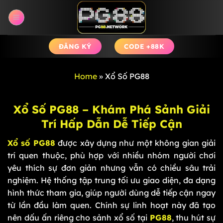
Bỏ
qua
nội
dung
ĐĂNG KÝ
CODE +88K
Home
»
Xổ Số PG88
Xổ Số PG88 – Khám Phá Sảnh Giải
Trí Hấp Dẫn Dễ Tiếp Cận
Xổ số PG88
được xây dựng như một không gian giải
trí quen thuộc, phù hợp với nhiều nhóm người chơi
yêu thích sự đơn giản nhưng vẫn có chiều sâu trải
nghiệm. Hệ thống tập trung tối ưu giao diện, đa dạng
hình thức tham gia, giúp người dùng dễ tiếp cận ngay
từ lần đầu làm quen. Chính sự linh hoạt này đã tạo
nên dấu ấn riêng cho sảnh xổ số tại
PG88
, thu hút sự