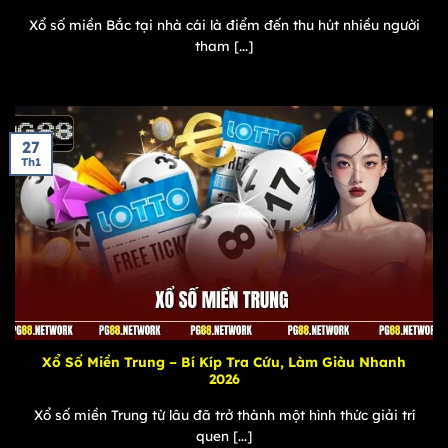
Xổ số miền Bắc tại nhà cái là điểm đến thu hút nhiều người
tham [...]
27
Th1
Xổ Số Miền Trung – Bí Kíp Tra Cứu, Làm Giàu Nhanh
2026
Xổ số miền Trung từ lâu đã trở thành một hình thức giải trí
quen [...]