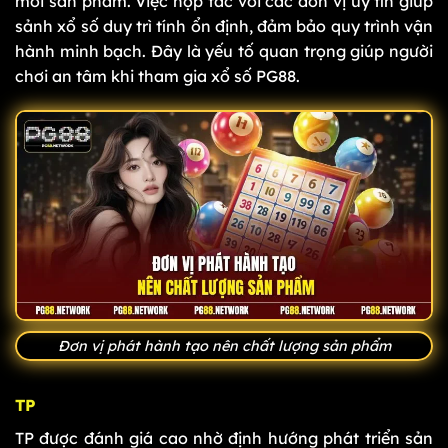
mỗi sản phẩm. Việc hợp tác với các đơn vị uy tín giúp
sảnh xổ số duy trì tính ổn định, đảm bảo quy trình vận
hành minh bạch. Đây là yếu tố quan trọng giúp người
chơi an tâm khi tham gia xổ số PG88.
Đơn vị phát hành tạo nên chất lượng sản phẩm
TP
TP được đánh giá cao nhờ định hướng phát triển sản