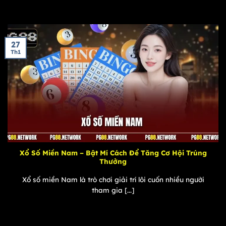
27
Th1
Xổ Số Miền Nam – Bật Mí Cách Để Tăng Cơ Hội Trúng
Thưởng
Xổ số miền Nam là trò chơi giải trí lôi cuốn nhiều người
tham gia [...]