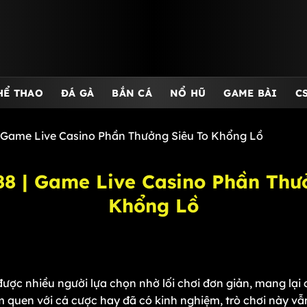
HỂ THAO
ĐÁ GÀ
BẮN CÁ
NỔ HŨ
GAME BÀI
C
 | Game Live Casino Phần Thưởng Siêu To Khổng Lồ
88 | Game Live Casino Phần Thư
Khổng Lồ
 được nhiều người lựa chọn nhờ lối chơi đơn giản, mang lại 
 quen với cá cược hay đã có kinh nghiệm, trò chơi này vẫ