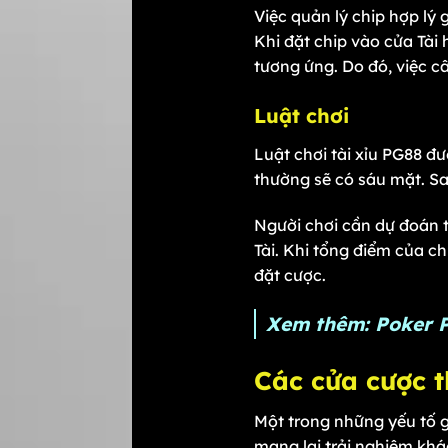
Việc quản lý chip hợp lý 
Khi đặt chip vào cửa Tài 
tương ứng. Do đó, việc c
Luật chơi
Luật chơi tài xỉu PG88 đư
thường sẽ có sáu mặt. Sa
Người chơi cần dự đoán t
Tài. Khi tổng điểm của ch
đặt cược.
Xem thêm:
Poker 
Các cửa cược th
Một trong những yếu tố g
mang lại trải nghiệm khá