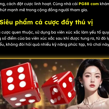
 ràng, cách đặt cược linh hoạt. Cùng nhà cái
PG88 com
khám 
c hút mạnh mẽ trong cộng đồng người tham gia.
 Siêu phẩm cá cược đầy thú vị
cá cược quen thuộc, sử dụng ba viên xúc xắc làm yếu tố quy
 số điểm của ba viên xúc xắc sau khi được tung ra, từ đó
ểu, không đòi hỏi quá nhiều kỹ năng phức tạp, trò chơi n