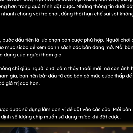
ộng hơn trong quá trình đặt cược. Những thông tin dưới đâ
nhanh chóng với trò chơi, đồng thời hạn chế sai sót không
8, bước đầu tiên là lựa chọn bàn cược phù hợp. Người chơ
vào mục sicbo để xem danh sách các bàn đang mở. Mỗi bà
a dạng của người tham gia.
ông chỉ giúp người chơi cảm thấy thoải mái mà còn ảnh h
ham gia, bạn nên bắt đầu từ các bàn có mức cược thấp để 
ó giá trị cao hơn.
cược được sử dụng làm đơn vị để đặt vào các cửa. Mỗi bàn s
c định số lượng chip muốn sử dụng trước khi đặt cược.