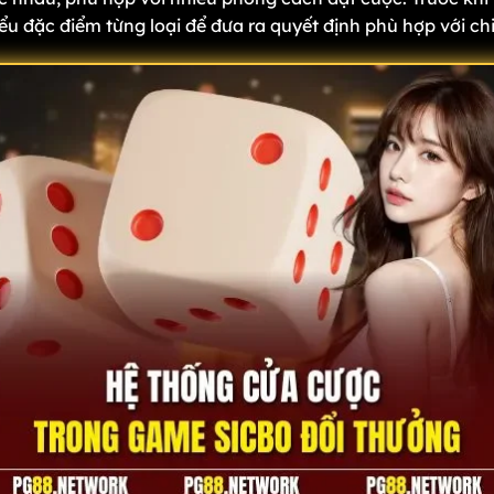
iểu đặc điểm từng loại để đưa ra quyết định phù hợp với ch