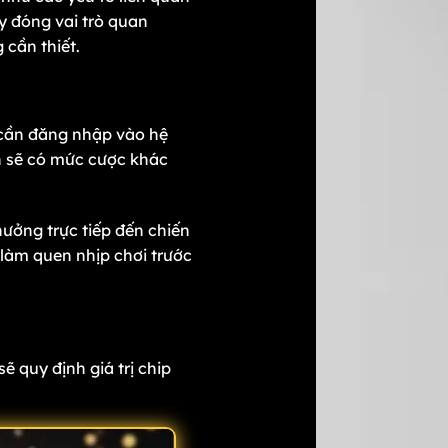
y đóng vai trò quan
 cần thiết.
i cần đăng nhập vào hệ
n sẽ có mức cược khác
ưởng trực tiếp đến chiến
làm quen nhịp chơi trước
ẽ quy định giá trị chip