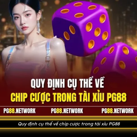
Quy định cụ thể về chip cược trong tài xỉu PG88