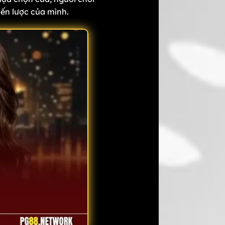
iến lược của mình.