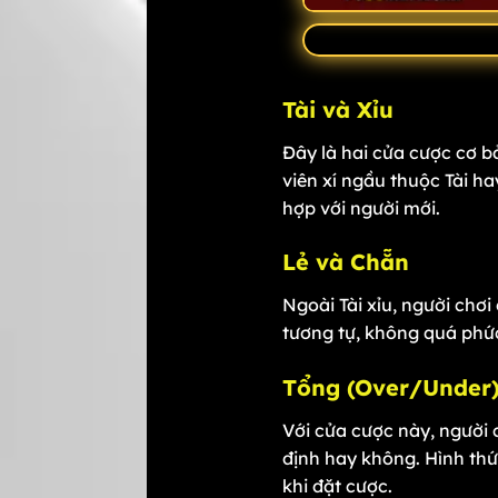
Tài và Xỉu
Đây là hai cửa cược cơ b
viên xí ngầu thuộc Tài ha
hợp với người mới.
Lẻ và Chẵn
Ngoài Tài xỉu, người chơi
tương tự, không quá phứ
Tổng (Over/Under
Với cửa cược này, người 
định hay không. Hình thứ
khi đặt cược.