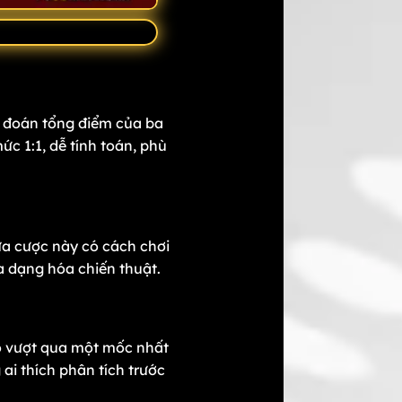
dự đoán tổng điểm của ba
ức 1:1, dễ tính toán, phù
Cửa cược này có cách chơi
 dạng hóa chiến thuật.
có vượt qua một mốc nhất
ai thích phân tích trước